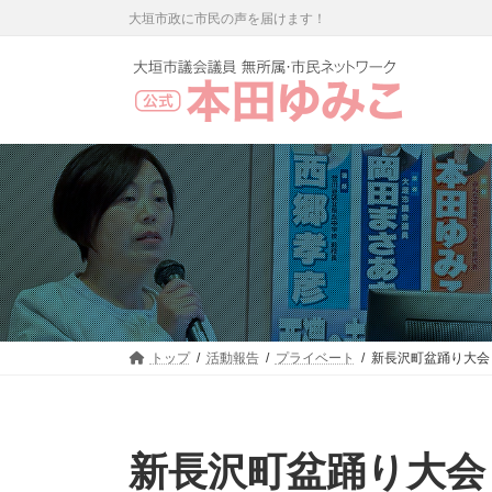
コ
ナ
大垣市政に市民の声を届けます！
ン
ビ
テ
ゲ
ン
ー
ツ
シ
へ
ョ
ス
ン
キ
に
ッ
移
プ
動
トップ
活動報告
プライベート
新長沢町盆踊り大会
新長沢町盆踊り大会