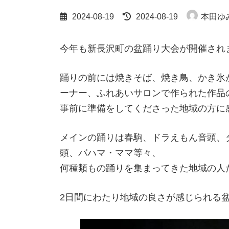
最
2024-08-19
2024-08-19
本田ゆ
終
更
新
今年も新長沢町の盆踊り大会が開催され
日
時
:
踊りの前には焼きそば、焼き鳥、かき氷
ーナー、ふれあいサロンで作られた作品
事前に準備をしてくださった地域の方に
メインの踊りは春駒、ドラえもん音頭、
頭、バハマ・ママ等々、
何種類もの踊りを集まってきた地域の人
2日間にわたり地域の良さが感じられる