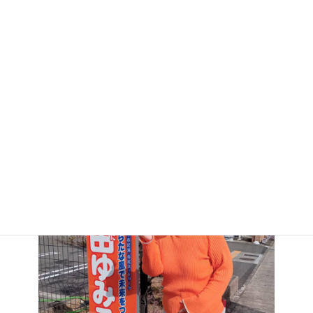
:
目印は元気いっぱいの意味合いがある
オレンジカラー
！
挨拶が終わった後に事務所に立ち寄りました。
飴ちゃん文化がある大阪出身のお友達から飴ちゃんのねぎ
らいに元気をもらいました。