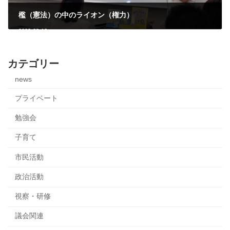
檻（憲法）の中のライオン（権力）
2023-08-13
カテゴリー
news
プライベート
勉強会
子育て
市民活動
政治活動
視察・研修
議会関連