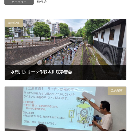
勉強会
カテゴリー
前の記事
水門川クリーン作戦＆川底学習会
2023-08-11
次の記事