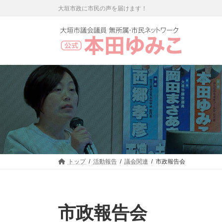
コ
ナ
大垣市政に市民の声を届けます！
ン
ビ
テ
ゲ
ン
ー
ツ
シ
へ
ョ
ス
ン
キ
に
ッ
移
プ
動
トップ
活動報告
議会関連
市政報告会
市政報告会