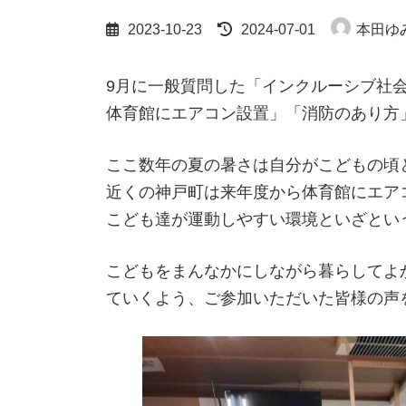
最
2023-10-23
2024-07-01
本田ゆ
終
更
新
9月に一般質問した「インクルーシブ社
日
体育館にエアコン設置」「消防のあり方
時
:
ここ数年の夏の暑さは自分がこどもの頃
近くの神戸町は来年度から体育館にエア
こども達が運動しやすい環境といざとい
こどもをまんなかにしながら暮らしてよ
ていくよう、ご参加いただいた皆様の声