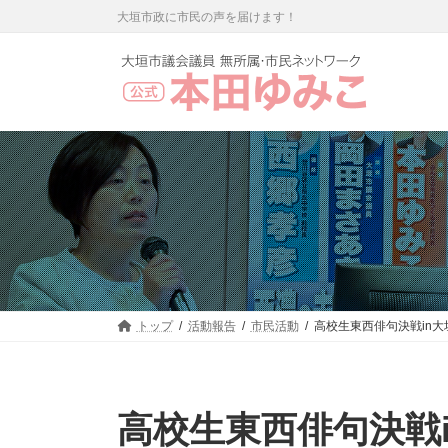
コ
ナ
大垣市政に市民の声を届けます！
ン
ビ
テ
ゲ
ン
ー
ツ
シ
へ
ョ
ス
ン
キ
に
ッ
移
プ
動
トップ
活動報告
市民活動
高校生東西俳句決戦in大
高校生東西俳句決戦i