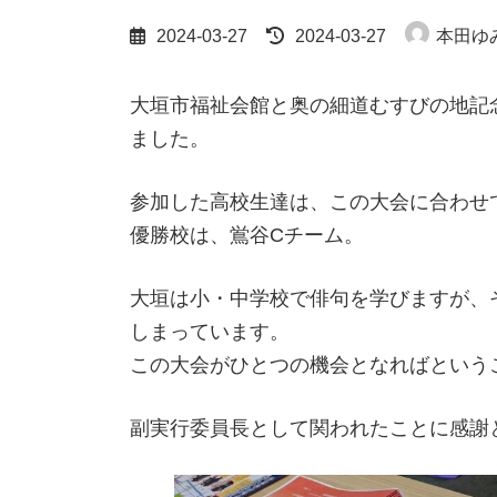
最
2024-03-27
2024-03-27
本田ゆ
終
更
新
大垣市福祉会館と奥の細道むすびの地記
日
ました。
時
:
参加した高校生達は、この大会に合わせて
優勝校は、鴬谷Cチーム。
大垣は小・中学校で俳句を学びますが、
しまっています。
この大会がひとつの機会となればという
副実行委員長として関われたことに感謝