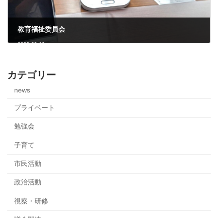
教育福祉委員会
2023-09-19
カテゴリー
news
プライベート
勉強会
子育て
市民活動
政治活動
視察・研修