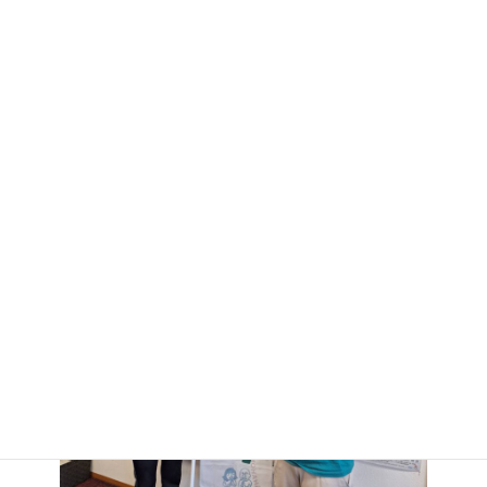
:
しっかり笑って健康になる！
しっかり笑うことは、有酸素運動になるそうです。
毎週水曜日の午前中に三城地区センターで教室をされてい
るそうです。
都合がつくときは、参加して参加して運動不足の解消しよ
うと思います。